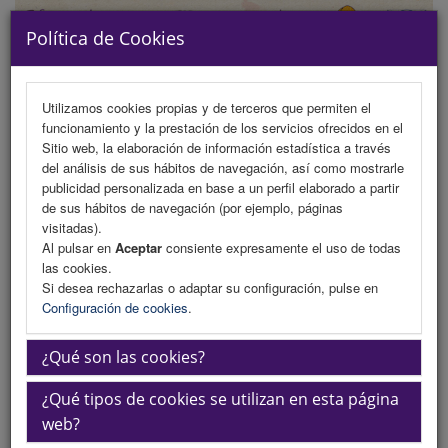
Política de Cookies
Utilizamos cookies propias y de terceros que permiten el
funcionamiento y la prestación de los servicios ofrecidos en el
MENU
Sitio web, la elaboración de información estadística a través
del análisis de sus hábitos de navegación, así como mostrarle
publicidad personalizada en base a un perfil elaborado a partir
de sus hábitos de navegación (por ejemplo, páginas
Comité Organizador
visitadas).
Al pulsar en
Aceptar
consiente expresamente el uso de todas
Comité Científico
las cookies.
Si desea rechazarlas o adaptar su configuración, pulse en
Comité de Honor
Configuración de cookies
.
Comité Organizador
¿Qué son las cookies?
¿Qué tipos de cookies se utilizan en esta página
Presidente
web?
Dr. D. Rafael Torrejón Cardoso